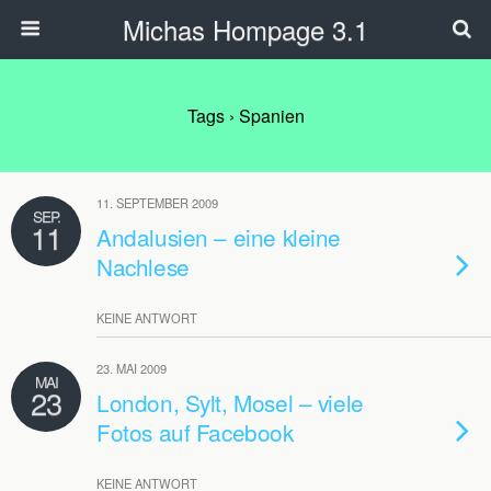
Michas Hompage 3.1
Tags › Spanien
11. SEPTEMBER 2009
SEP.
11
Andalusien – eine kleine
Nachlese
KEINE ANTWORT
23. MAI 2009
MAI
23
London, Sylt, Mosel – viele
Fotos auf Facebook
KEINE ANTWORT